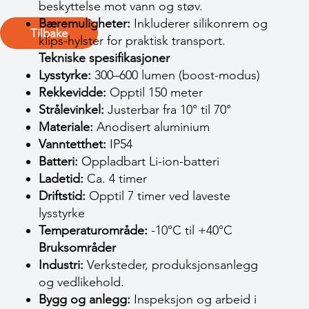
beskyttelse mot vann og støv.
Bæremuligheter:
Inkluderer silikonrem og
Tilbake
klips-hylster for praktisk transport.
Tekniske spesifikasjoner
Lysstyrke:
300–600 lumen (boost-modus)
Rekkevidde:
Opptil 150 meter
Strålevinkel:
Justerbar fra 10° til 70°
Materiale:
Anodisert aluminium
Vanntetthet:
IP54
Batteri:
Oppladbart Li-ion-batteri
Ladetid:
Ca. 4 timer
Driftstid:
Opptil 7 timer ved laveste
lysstyrke
Temperaturområde:
-10°C til +40°C
Bruksområder
Industri:
Verksteder, produksjonsanlegg
og vedlikehold.
Bygg og anlegg:
Inspeksjon og arbeid i