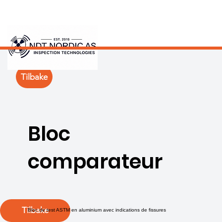
Tilbake
Bloc
comparateur
Tilbake
Bloc de test ASTM en aluminium avec indications de fissures