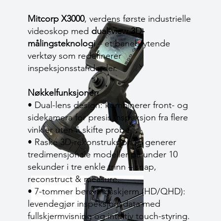
Mitcorp X3000
, verdens første industrielle
videoskop med
dual-view 3D-
målingsteknologi
– et banebrytende
verktøy som redefinerer
inspeksjonsstandarder.
Nøkkelfunksjoner:
• Dual-lens design: kombinerer front- og
sidekamera for presis inspeksjon fra flere
vinkler uten å skifte probe.
• Raske 3D-rekonstruksjoner: generer
tredimensjonale modeller på under 10
sekunder i tre enkle trinn – snap,
reconstruct & measure.
• 7-tommer berøringsskjerm (HD/QHD):
levendegjør inspeksjonsdata med
fullskjermvisning og intuitiv touch-styring.