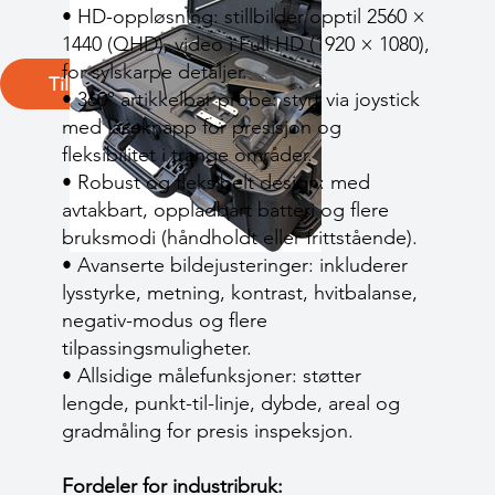
• HD-oppløsning: stillbilder opptil 2560 ×
1440 (QHD), video i Full HD (1920 × 1080),
for sylskarpe detaljer.
Tilbake
• 360° artikkelbar probe: styrt via joystick
med låseknapp for presisjon og
fleksibilitet i trange områder.
• Robust og fleksibelt design: med
avtakbart, oppladbart batteri og flere
bruksmodi (håndholdt eller frittstående).
• Avanserte bildejusteringer: inkluderer
lysstyrke, metning, kontrast, hvitbalanse,
negativ-modus og flere
tilpassingsmuligheter.
• Allsidige målefunksjoner: støtter
lengde, punkt-til-linje, dybde, areal og
gradmåling for presis inspeksjon.
Fordeler for industribruk: