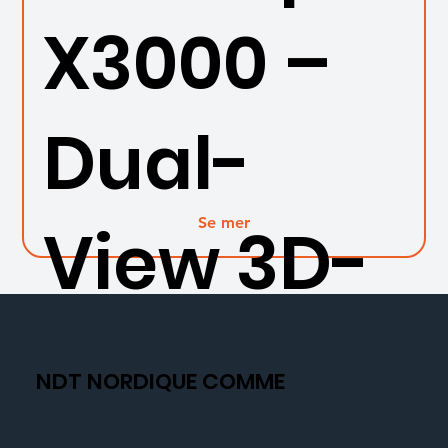
X3000 –
Dual-
Se mer
View 3D-
måling
NDT NORDIQUE COMME