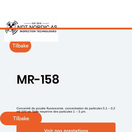
Tilbake
MR-158
Concentré de poudre fluorescente. concentration de particules 0,1 – 0,2
ml/ 100 ml. Taille moyenne des particules 1 – 3 µm.
Tilbake
Voir nos prestations