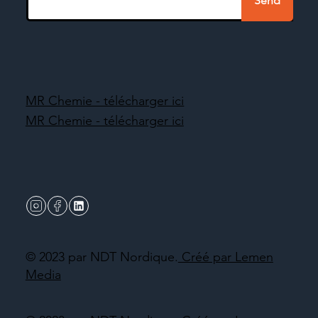
Send
MR Chemie - télécharger ici
MR Chemie - télécharger ici
© 2023 par NDT Nordique.
Créé par Lemen
Media