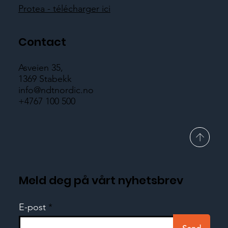
Protea - télécharger ici
Contact
Asveien 35,
1369 Stabekk
info@ndtnordic.no
+4767 100 500
Meld deg på vårt nyhetsbrev
E-post