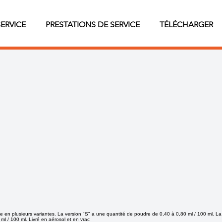
SERVICE
PRESTATIONS DE SERVICE
TÉLÉCHARGER
 en plusieurs variantes. La version "S" a une quantité de poudre de 0,40 à 0,80 ml / 100 ml. La
ml / 100 ml. Livré en aérosol et en vrac