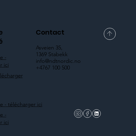
e
Contact
é
Asveien 35,
1369 Stabekk
e -
info@ndtnordic.no
 ici
+4767 100 500
élécharger
- télécharger ici
e -
 ici