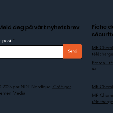
Fiche d
Meld deg på vårt nyhetsbrev
sécurit
E-post
MR Chemi
Send
télécharger
Protea - t
ici
© 2023 par NDT Nordique.
Créé par
MR Chemie 
Lemen Media
MR Chemi
télécharger