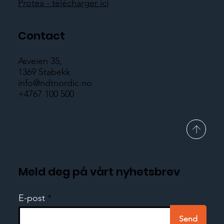
Protea - télécharger ici
Contact
Asveien 35,
1369 Stabekk
info@ndtnordic.no
+4767 100 500
Meld deg på vårt nyhetsbrev
E-post
Send