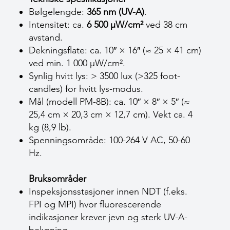
Bølgelengde:
365 nm (UV-A)
.
Intensitet: ca.
6 500 µW/cm²
ved 38 cm
avstand.
Dekningsflate: ca. 10″ × 16″ (≈ 25 × 41 cm)
ved min. 1 000 µW/cm².
Synlig hvitt lys: > 3500 lux (>325 foot-
candles) for hvitt lys-modus.
Mål (modell PM-8B): ca. 10″ × 8″ × 5″ (≈
25,4 cm × 20,3 cm × 12,7 cm). Vekt ca. 4
kg (8,9 lb).
Spenningsområde: 100-264 V AC, 50-60
Hz.
Bruksområder
Inspeksjonsstasjoner innen NDT (f.eks.
FPI og MPI) hvor fluorescerende
indikasjoner krever jevn og sterk UV-A-