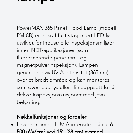
PowerMAX 365 Panel Flood Lamp (modell
PM-8B) er et kraftfullt stasjonært LED-lys
utviklet for industrielle inspeksjonsmiljøer
innen NDT-applikasjoner (som
fluorescerende penetrant- og
magnetpulverinspeksjon). Lampen
genererer høy UV-A-intensitet (365 nm)
over et bredt område og kan monteres
som overhead-lys eller i linjeoppsett for å
dekke inspeksjonsstasjoner med jevn
belysning.
Nøkkelfunksjoner og fordeler
Leverer nominell UV-A-intensitet på ca.
6
500 µW/cm² ved 15″ (38 cm) avstand
.