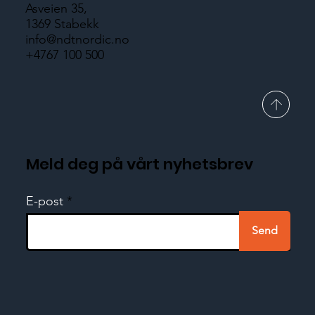
Asveien 35,
1369 Stabekk
info@ndtnordic.no
+4767 100 500
Meld deg på vårt nyhetsbrev
E-post
Send