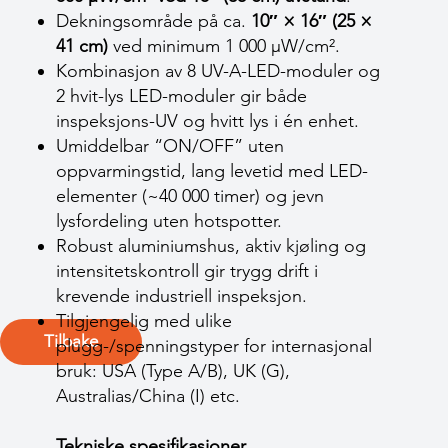
Dekningsområde på ca.
10″ × 16″ (25 ×
41 cm)
ved minimum 1 000 µW/cm².
Kombinasjon av 8 UV-A-LED-moduler og
2 hvit-lys LED-moduler gir både
inspeksjons-UV og hvitt lys i én enhet.
Umiddelbar “ON/OFF” uten
oppvarmingstid, lang levetid med LED-
elementer (~40 000 timer) og jevn
lysfordeling uten hotspotter.
Robust aluminiumshus, aktiv kjøling og
intensitetskontroll gir trygg drift i
krevende industriell inspeksjon.
Tilgjengelig med ulike
Tilbake
plugg-/spenningstyper for internasjonal
bruk: USA (Type A/B), UK (G),
Australias/China (I) etc.
Tekniske spesifikasjoner