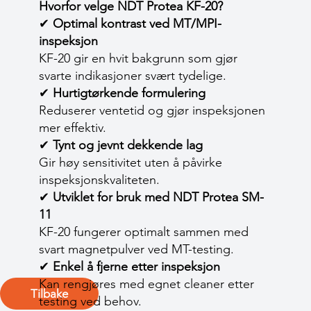
Hvorfor velge NDT Protea KF-20?
✔
Optimal kontrast ved MT/MPI-
inspeksjon
KF-20 gir en hvit bakgrunn som gjør
svarte indikasjoner svært tydelige.
✔
Hurtigtørkende formulering
Reduserer ventetid og gjør inspeksjonen
mer effektiv.
✔
Tynt og jevnt dekkende lag
Gir høy sensitivitet uten å påvirke
inspeksjonskvaliteten.
✔
Utviklet for bruk med NDT Protea SM-
11
KF-20 fungerer optimalt sammen med
svart magnetpulver ved MT-testing.
✔
Enkel å fjerne etter inspeksjon
Kan rengjøres med egnet cleaner etter
Tilbake
testing ved behov.