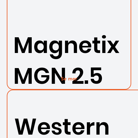
Magnetix
MGN 2.5
Se mer
Western