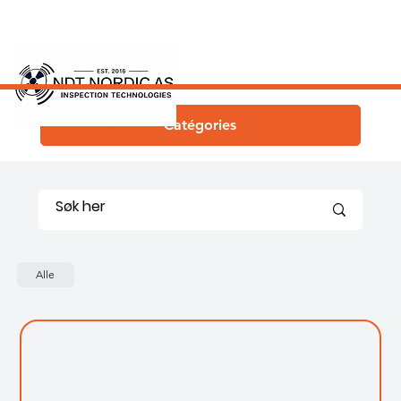
Catégories
Alle