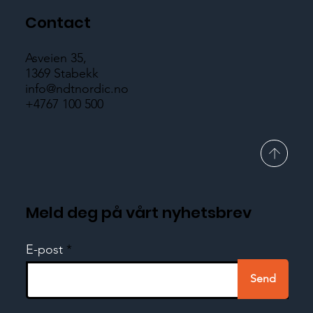
Contact
Asveien 35,
1369 Stabekk
info@ndtnordic.no
+4767 100 500
Meld deg på vårt nyhetsbrev
E-post
Send