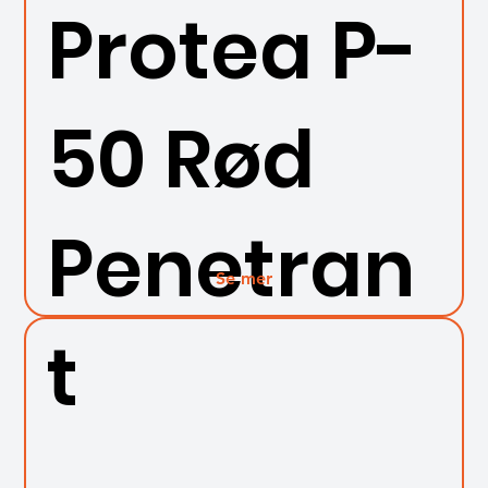
Protea P-
50 Rød
Penetran
Se mer
t