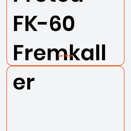
FK-60
Fremkall
Se mer
er