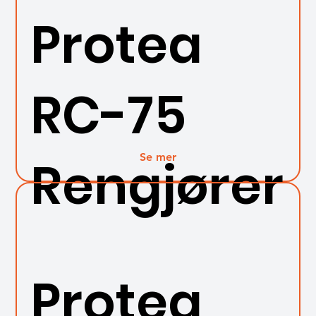
Protea
RC-75
Se mer
Rengjører
Protea