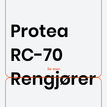
Protea
RC-70
Se mer
Rengjører