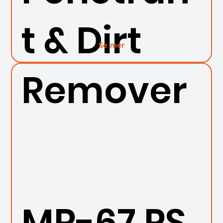
t & Dirt
Se mer
Remover
MR-67 PS