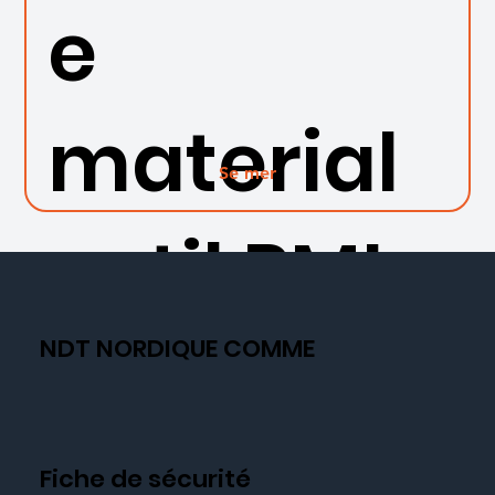
e
material
Se mer
er til PMI
NDT NORDIQUE COMME
Fiche de sécurité