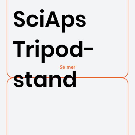
SciAps
Tripod-
Se mer
stand