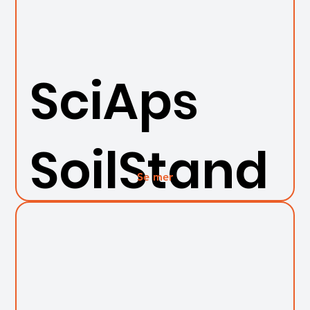
SciAps
SoilStand
Se mer