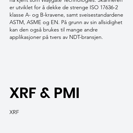
nå kjent som Waygate Technologies. Skanneren
er utviklet for å dekke de strenge ISO 17636-2
klasse A- og B-kravene, samt sveisestandardene
ASTM, ASME og EN. På grunn av sin allsidighet
kan den også brukes til mange andre
applikasjoner på tvers av NDT-bransjen.
XRF & PMI
XRF