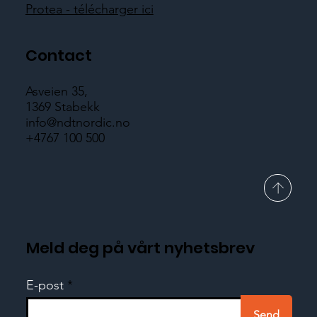
Protea - télécharger ici
Contact
Asveien 35,
1369 Stabekk
info@ndtnordic.no
+4767 100 500
Meld deg på vårt nyhetsbrev
E-post
Send