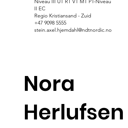
Niveau III UT RT VT MT PT-Niveau
II EC
Regio Kristiansand - Zuid
+47 9098 5555
stein.axel.hjemdahl@ndtnordic.no
Nora
Herlufsen