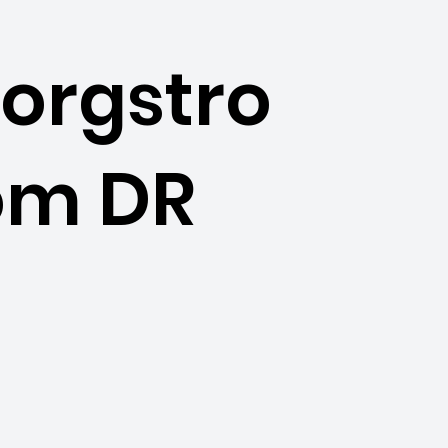
orgstro
om DR