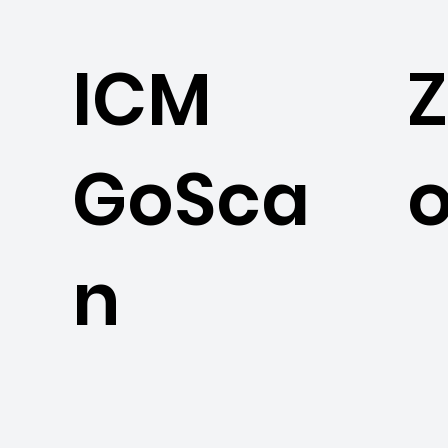
ICM
Z
GoSca
n