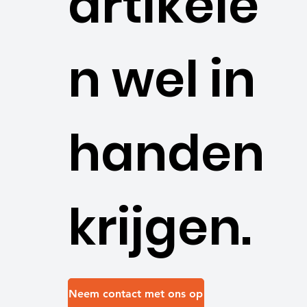
artikele
n wel in
handen
krijgen.
Neem contact met ons op