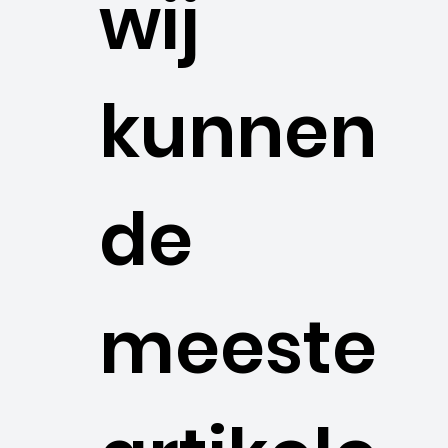
wij
kunnen
de
meeste