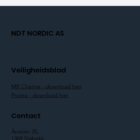
NDT NORDIC AS
Veiligheidsblad
MR Chemie - download hier
Protea - download hier
Contact
Åsveien 35,
1369 Stabekk