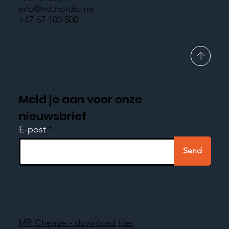
info@ndtnordic.no
+47 67 100 500
Meld je aan voor onze
nieuwsbrief
E-post
Send
MR Chemie - download hier