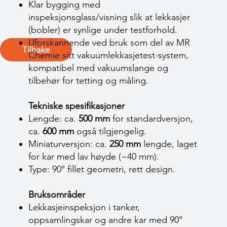
Klar bygging med
inspeksjonsglass/visning slik at lekkasjer
(bobler) er synlige under testforhold.
Uforskannende ved bruk som del av MR
Tilbake
Chemie sitt vakuumlekkasjetest-system,
kompatibel med vakuum­slange og
tilbehør for tetting og måling.
Tekniske spesifikasjoner
Lengde: ca.
500 mm
for standardversjon,
ca.
600 mm
også tilgjengelig.
Miniaturversjon: ca.
250 mm
lengde, laget
for kar med lav høyde (~40 mm).
Type: 90° fillet geometri, rett design.
Bruksområder
Lekkasjeinspeksjon i tanker,
oppsamlingskar og andre kar med 90°