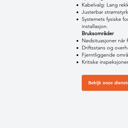
Kabelvalg: Lang rek
Justerbar strømstyrk
Systemets fysiske fo
installasjon.
Bruksområder
Nødsituasjoner når f
Driftsstans og overh
Fjerntliggende områd
Kritiske inspeksjoner
Bekijk onze dienst