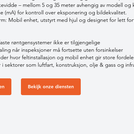
kevidde – mellom 5 og 35 meter avhengig av modell og k
e (mA) for kontroll over eksponering og bildekvalitet.
rm: Mobil enhet, utstyrt med hjul og designet for lett for
aste røntgensystemer ikke er tilgjengelige
aling når inspeksjoner må fortsette uten forsinkelser
er hvor feltinstallasjon og mobil enhet gir store fordele
 i sektorer som luftfart, konstruksjon, olje & gass og infr
en
Bekijk onze diensten