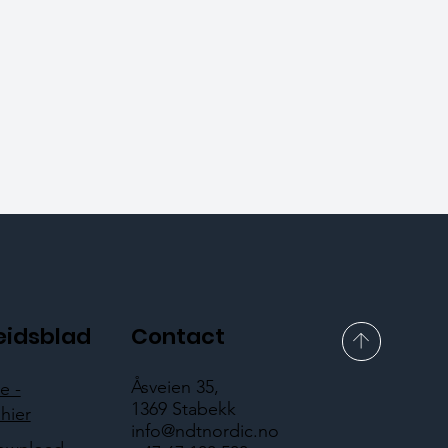
eidsblad
Contact
Åsveien 35,
e -
1369 Stabekk
hier
info@ndtnordic.no