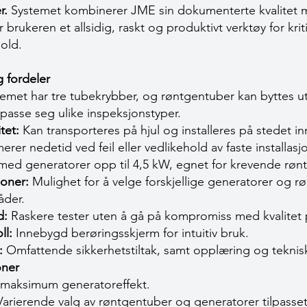
r.
Systemet kombinerer JME sin dokumenterte kvalitet 
 brukeren et allsidig, raskt og produktivt verktøy for kri
old.
 fordeler
emet har tre tubekrybber, og røntgentuber kan byttes ut
ilpasse seg ulike inspeksjonstyper.
tet:
Kan transporteres på hjul og installeres på stedet i
rer nedetid ved feil eller vedlikehold av faste installasj
ed generatorer opp til 4,5 kW, egnet for krevende røn
joner:
Mulighet for å velge forskjellige generatorer og r
åder.
d:
Raskere tester uten å gå på kompromiss med kvalitet 
ll:
Innebygd berøringsskjerm for intuitiv bruk.
:
Omfattende sikkerhetstiltak, samt opplæring og teknisk 
oner
W maksimum generatoreffekt.
rierende valg av røntgentuber og generatorer tilpasse