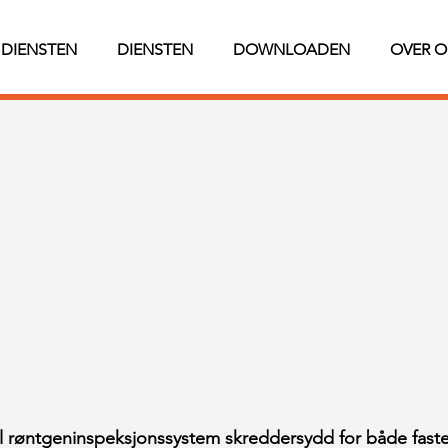
DIENSTEN
DIENSTEN
DOWNLOADEN
OVER O
l røntgeninspeksjonssystem skreddersydd for både fast