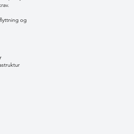
rav.
flyttning og
r
astruktur