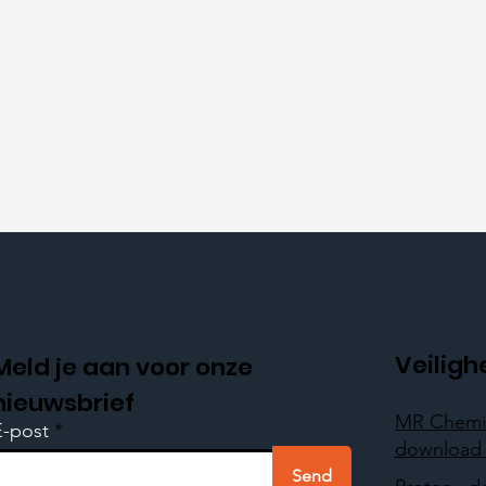
Veiligh
Meld je aan voor onze
nieuwsbrief
MR Chemi
E-post
download 
Send