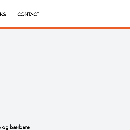
NS
CONTACT
e og bærbare