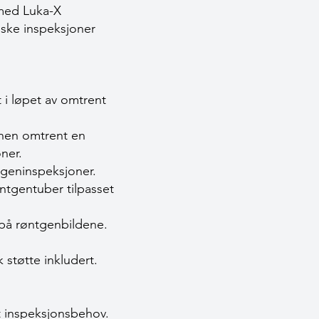
med Luka-X
tiske inspeksjoner
 i løpet av omtrent
nnen omtrent en
oner.
tgeninspeksjoner.
øntgentuber tilpasset
på røntgenbildene.
støtte inkludert.
t inspeksjonsbehov.