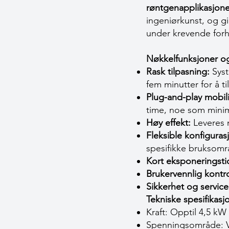
røntgenapplikasjone
ingeniørkunst, og gir
under krevende forh
Nøkkelfunksjoner og
Rask tilpasning:
Syst
fem minutter for å t
Plug-and-play mobili
time, noe som minime
Høy effekt:
Leveres m
Fleksible konfiguras
spesifikke bruksomr
Kort eksponeringsti
Brukervennlig kontro
Sikkerhet og service
Tekniske spesifikasj
Kraft: Opptil 4,5 k
Spenningsområde: Va