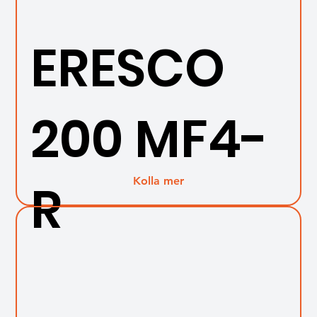
ERESCO
200 MF4-
Kolla mer
R