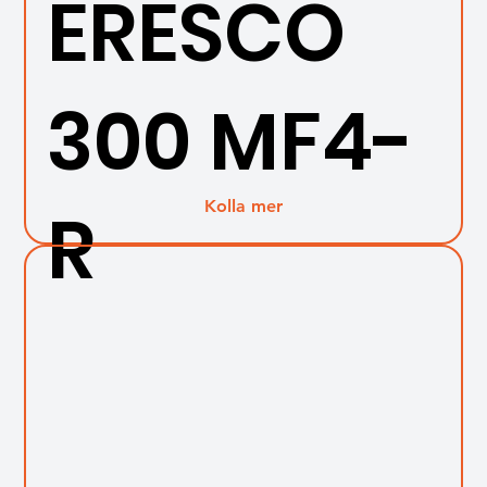
ERESCO
300 MF4-
Kolla mer
R