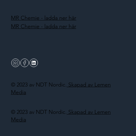
MR Chemie - ladda ner här
MR Chemie - ladda ner här
© 2023 av NDT Nordic.
Skapad av Lemen
Media
© 2023 av NDT Nordic.
Skapad av Lemen
Media