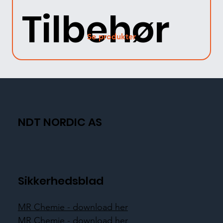
Tilbehør
Se produkter
NDT NORDIC AS
Sikkerhedsblad
MR Chemie - download her
MR Chemie - download her