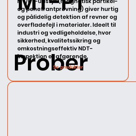
MT-PT
MT/PT-udstyr (magnetisk partikel-
og penetrantprøvning) giver hurtig
og pålidelig detektion af revner og
overfladefejl i materialer. Ideelt til
industri og vedligeholdelse, hvor
sikkerhed, kvalitetssikring og
omkostningseffektiv NDT-
Prober
inspektion er afgørende.
Se produkter