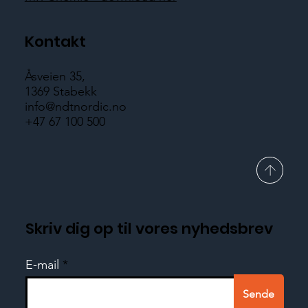
Kontakt
Åsveien 35,
1369 Stabekk
info@ndtnordic.no
+47 67 100 500
Skriv dig op til vores nyhedsbrev
E-mail
Sende