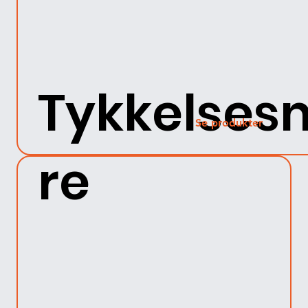
Tykkelses
Se produkter
re