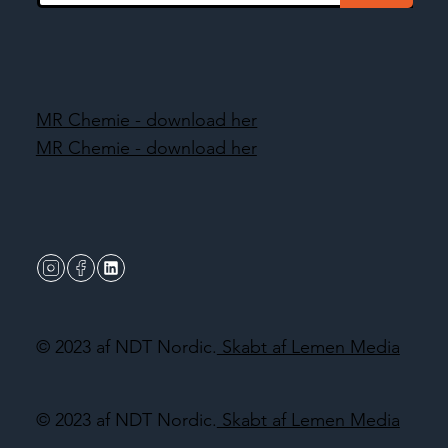
MR Chemie - download her
MR Chemie - download her
© 2023 af NDT Nordic.
Skabt af Lemen Media
© 2023 af NDT Nordic.
Skabt af Lemen Media