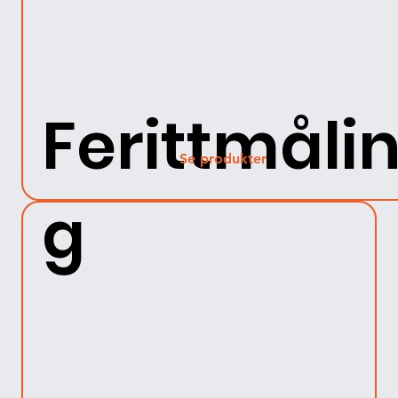
Ferittmåli
Se produkter
g