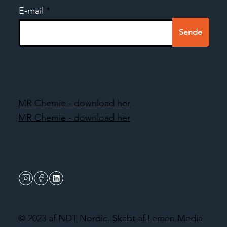
E-mail
Sende
MR Chemie - download her
MR Chemie - download her
© 2023 af NDT Nordic.
Skabt af Lemen Media