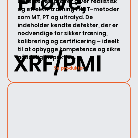
Prøve,
Defekte testprøver giver realistisk
og effektiv træning i NDT-metoder
som MT, PT og ultralyd. De
indeholder kendte defekter, der er
nødvendige for sikker træning,
kalibrering og certificering – ideelt
til at opbygge kompetence og sikre
XRF/PMI
pålidelig inspektion.
Se produkter