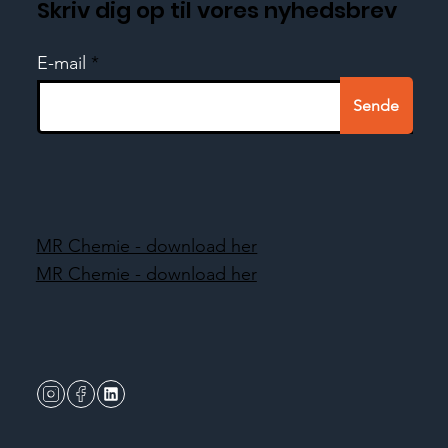
Skriv dig op til vores nyhedsbrev
E-mail
Sende
MR Chemie - download her
MR Chemie - download her