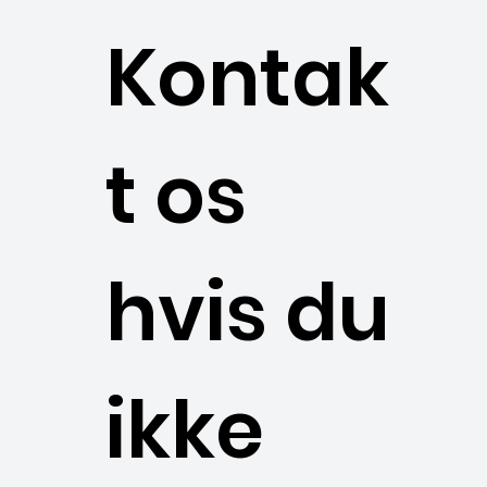
Kontak
t os
hvis du
ikke