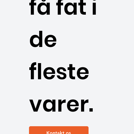
få fat i
de
fleste
varer.
Kontakt os