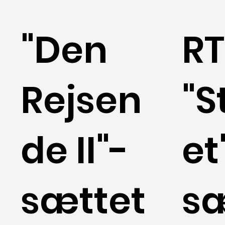
"Den
RT
Rejsen
"S
de II"-
et
sættet
s