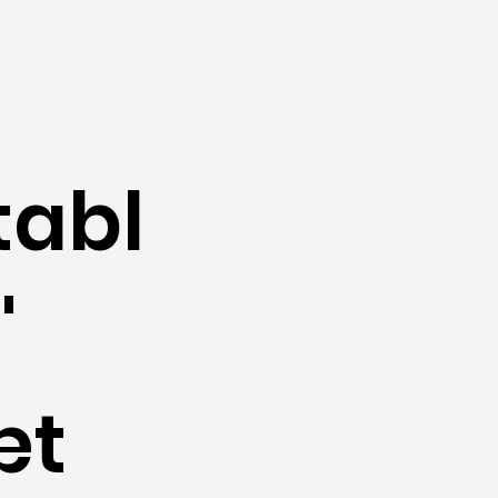
tabl
"
æt