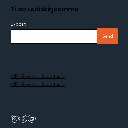
Tilaa uutiskirjeemme
E-post
Send
MR Chemie - lataa tästä
MR Chemie - lataa tästä