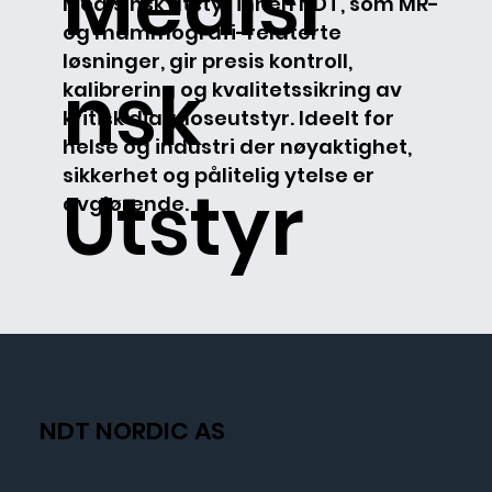
Medisi
Medisinsk utstyr innen NDT, som MR-
og mammografi-relaterte
løsninger, gir presis kontroll,
nsk
kalibrering og kvalitetssikring av
kritisk diagnoseutstyr. Ideelt for
helse og industri der nøyaktighet,
sikkerhet og pålitelig ytelse er
Utstyr
avgjørende.
NDT NORDIC AS