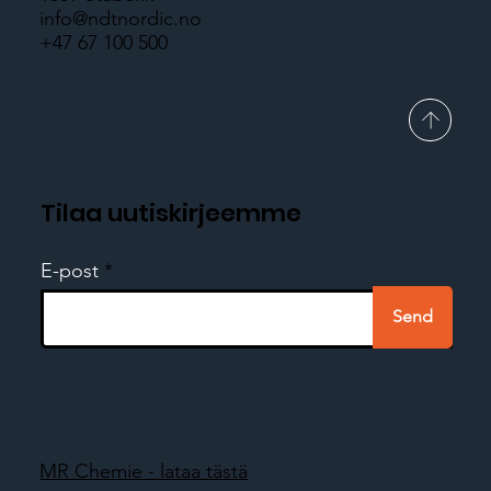
info@ndtnordic.no
+47 67 100 500
Tilaa uutiskirjeemme
E-post
Send
MR Chemie - lataa tästä