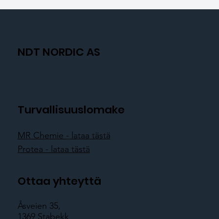
NDT NORDIC AS
Turvallisuuslomake
MR Chemie - lataa tästä
Protea - lataa tästä
Ottaa yhteyttä
Åsveien 35,
1369 Stabekk