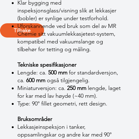
Klar bygging med
inspeksjonsglass/visning slik at lekkasjer
(bobler) er synlige under testforhold.
Uforskannende ved bruk som del av MR
Tilbake
Chemie sitt vakuumlekkasjetest-system,
kompatibel med vakuum­slange og
tilbehør for tetting og måling.
Tekniske spesifikasjoner
Lengde: ca.
500 mm
for standardversjon,
ca.
600 mm
også tilgjengelig.
Miniaturversjon: ca.
250 mm
lengde, laget
for kar med lav høyde (~40 mm).
Type: 90° fillet geometri, rett design.
Bruksområder
Lekkasjeinspeksjon i tanker,
oppsamlingskar og andre kar med 90°