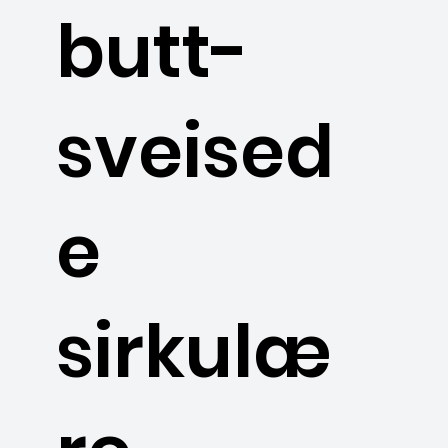
butt-
sveised
e
sirkulæ