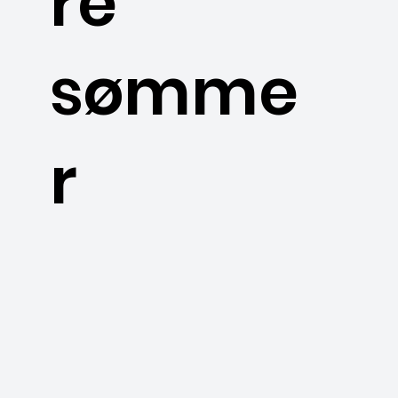
re
sømme
r