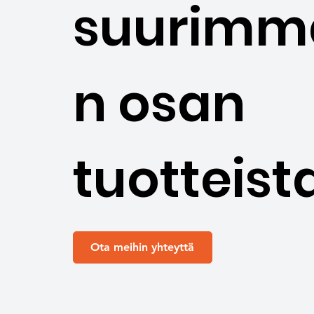
suurimm
n osan
tuotteista
Ota meihin yhteyttä