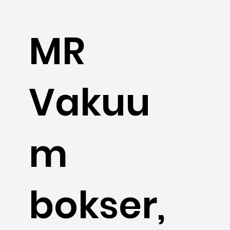
MR
Vakuu
m
bokser,