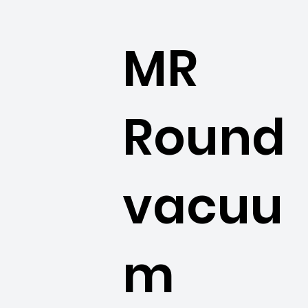
MR
Round
vacuu
m