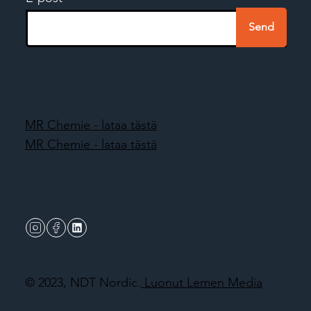
Send
MR Chemie - lataa tästä
MR Chemie - lataa tästä
© 2023, NDT Nordic.
Luonut Lemen Media