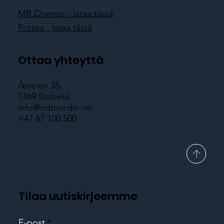
MR Chemie - lataa tästä
Protea - lataa tästä
Ottaa yhteyttä
Åsveien 35,
1369 Stabekk
info@ndtnordic.no
+47 67 100 500
Tilaa uutiskirjeemme
E-post