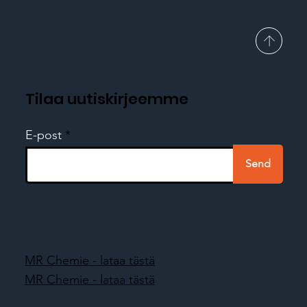
Tilaa uutiskirjeemme
E-post
Send
MR Chemie - lataa tästä
MR Chemie - lataa tästä