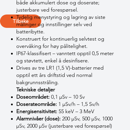
både akkumulert dose og doserate;
justerbare ved forespørsel.
Tydelig menystyring og lagring av siste
Tilbake
målinger og innstillinger selv ved
batteribytte.
Konstruert for kontinuerlig selvtest og
overvåking for høy pålitelighet.
IP67-klassifisert – vanntett opptil 0,5 meter
og støvtett, enkel å desinfisere.
Drives av tre LR1 (1,5 V)-batterier med
opptil ett års driftstid ved normal
bakgrunnsstråling.
Tekniske detaljer
Doseområdet:
0,1 µSv – 10 Sv
Doserateområde:
1 µSv/h – 1,5 Sv/h
Energisensitivitet:
55 keV – 3 MeV
Alarmnivåer (dose):
200 µSv, 500 µSv, 1000
µSv, 2000 µSv (justerbare ved forespørsel)