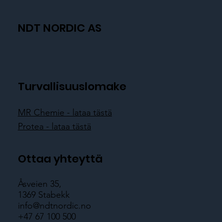
NDT NORDIC AS
Turvallisuuslomake
MR Chemie - lataa tästä
Protea - lataa tästä
Ottaa yhteyttä
Åsveien 35,
1369 Stabekk
info@ndtnordic.no
+47 67 100 500