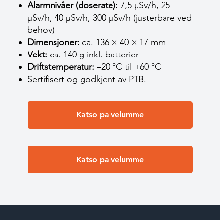
Alarmnivåer (doserate):
7,5 µSv/h, 25
µSv/h, 40 µSv/h, 300 µSv/h (justerbare ved
behov)
Dimensjoner:
ca. 136 × 40 × 17 mm
Vekt:
ca. 140 g inkl. batterier
Driftstemperatur:
–20 °C til +60 °C
Sertifisert og godkjent av PTB.
Katso palvelumme
Katso palvelumme