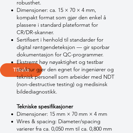
robusthet.
Dimensjoner: ca. 15 × 70 × 4 mm,
kompakt format som gjør den enkel å
plassere i standard plateformat for
CR/DR-skanner.
Sertifisert i henhold til standarder for
digital røntgendeteksjon — gir sporbar
dokumentasjon for QC-programmer.
Ekstremt høy nøyaktighet og testbar
struktur gjør den egnet for ingeniører og
Tilbake
teknisk personell som arbeider med NDT
(non-destructive testing) og medisinsk
bildediagnostikk.
Tekniske spesifikasjoner
Dimensjoner: 15 mm × 70 mm × 4 mm
Wires & spacing: Diameter/spacing
varierer fra ca. 0,050 mm til ca. 0,800 mm