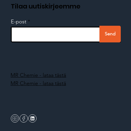
Tilaa uutiskirjeemme
E-post
Send
MR Chemie - lataa tästä
MR Chemie - lataa tästä