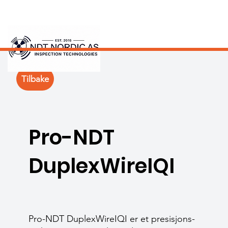
Tilbake
Pro-NDT
DuplexWireIQI
Pro-NDT DuplexWireIQI er et presisjons­