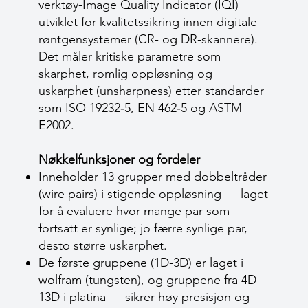
verktøy-Image Quality Indicator (IQI)
utviklet for kvalitetssikring innen digitale
røntgensystemer (CR- og DR-skannere).
Det måler kritiske parametre som
skarphet, romlig oppløsning og
uskarphet (unsharpness) etter standarder
som ISO 19232‑5, EN 462‑5 og ASTM
E2002.
Nøkkelfunksjoner og fordeler
Inneholder 13 grupper med dobbeltråder
(wire pairs) i stigende oppløsning — laget
for å evaluere hvor mange par som
fortsatt er synlige; jo færre synlige par,
desto større uskarphet.
De første gruppene (1D-3D) er laget i
wolfram (tungsten), og gruppene fra 4D-
13D i platina — sikrer høy presisjon og