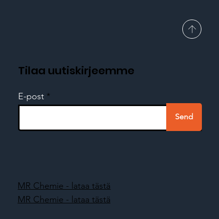
Tilaa uutiskirjeemme
E-post
Send
MR Chemie - lataa tästä
MR Chemie - lataa tästä