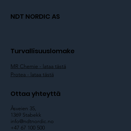
NDT NORDIC AS
Turvallisuuslomake
MR Chemie - lataa tästä
Protea - lataa tästä
Ottaa yhteyttä
Åsveien 35,
1369 Stabekk
info@ndtnordic.no
+47 67 100 500