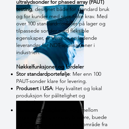
ultralydsonder for phased array (PAUT)
testing
, designet både for standard bruk
og for kunder med spesifikke krav. Med
over 100 standardmodeller på lager og
tilpassede sonder med fleksible
egenskaper, er Vermon en ledende
leverandør for NDT-applikasjoner i
industrien.
Nøkkelfunksjoner og fordeler
Stor standardportefølje
: Mer enn 100
PAUT-sonder klare for levering.
Produsert i USA
: Høy kvalitet og lokal
produksjon for pålitelighet og
sporbarhet.
Tilpasningsmuligheter
: Velg mellom
single-element, annular, lineære, buede
og 2D-array sonder; frekvensområde fra