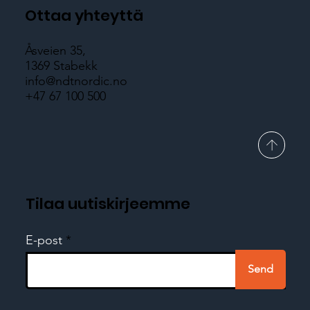
Ottaa yhteyttä
Åsveien 35,
1369 Stabekk
info@ndtnordic.no
+47 67 100 500
Tilaa uutiskirjeemme
E-post
Send