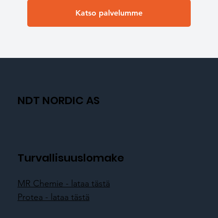
Katso palvelumme
NDT NORDIC AS
Turvallisuuslomake
MR Chemie - lataa tästä
Protea - lataa tästä