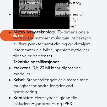
0,5 MHz til 20 MHz; kabellengde og
kontakt-type etter behov.
Kurvede array-sonder
: Kan formes til
konkav eller konveks geometri for
komplekse inspeksjonsoppgaver.
Matrix array-teknologi
: To-dimensjonale
Tilbake
transduser-matriser muliggjør inspeksjon
av flere punkter samtidig og gir detaljert
internmateriale-bilde, spesielt nyttig der
tilgang er begrenset.
Tekniske spesifikasjoner
Frekvens
: 0,5-20 MHz for tilpassede
modeller.
Kabel
: Standardlengde er 3 meter, med
mulighet for andre lengder ved
spesifisering.
Kontakter
: Flere typer tilgjengelig,
inkludert Hypertronics og IPEX.