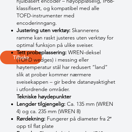
hjulbasert encoder – høyoppløselig, IP68-
klassifisert, og kompatibel med alle
TOFD-instrumenter med
encoderinngang.
Justering uten verktøy:
Skannerens
ramme kan raskt justeres uten verktøy for
optimal funksjon på ulike sveiser.
Tett probeplassering:
WREN-deksel
Tilbake
(TOFD wedges) i messing eller
høytemperatur stål har redusert “land”
slik at prober kommer nærmere
sveisekappen – gir bedre datanøyaktighet
i utfordrende områder.
Tekniske høydepunkter
Lengder tilgjengelig:
Ca. 135 mm (WREN
4) og ca. 235 mm (WREN 8)
Rørdekning:
Fungerer på diameter fra 2″
opp til flat plate