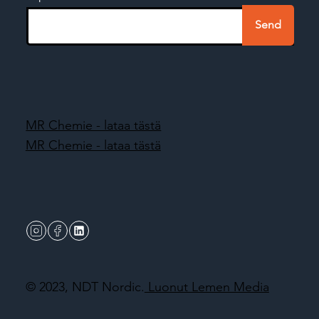
Send
MR Chemie - lataa tästä
MR Chemie - lataa tästä
© 2023, NDT Nordic.
Luonut Lemen Media