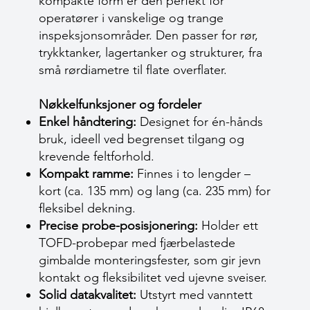
kompakte form er den perfekt for
operatører i vanskelige og trange
inspeksjonsområder. Den passer for rør,
trykktanker, lagertanker og strukturer, fra
små rørdiametre til flate overflater.
Nøkkelfunksjoner og fordeler
Enkel håndtering:
Designet for én-hånds
bruk, ideell ved begrenset tilgang og
krevende feltforhold.
Kompakt ramme:
Finnes i to lengder –
kort (ca. 135 mm) og lang (ca. 235 mm) for
fleksibel dekning.
Precise probe-posisjonering:
Holder ett
TOFD-probepar med fjærbelastede
gimbalde monteringsfester, som gir jevn
kontakt og fleksibilitet ved ujevne sveiser.
Solid datakvalitet:
Utstyrt med vanntett