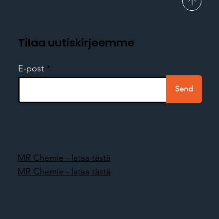
Tilaa uutiskirjeemme
E-post
Send
MR Chemie - lataa tästä
MR Chemie - lataa tästä