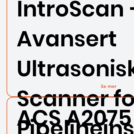
IntroScan 
Avansert
Ultrasonis
Se mer
Scanner fo
ACS A2075
Pipelinein