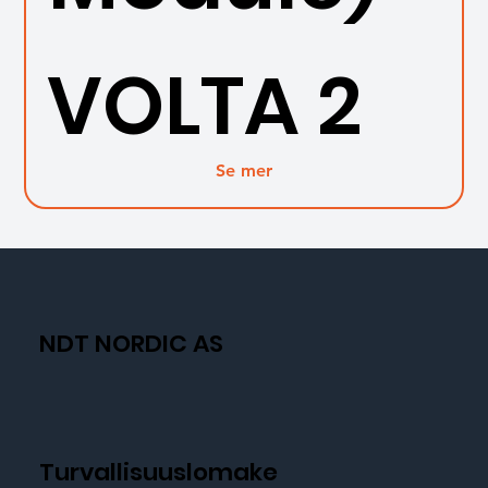
VOLTA 2
Se mer
NDT NORDIC AS
Turvallisuuslomake