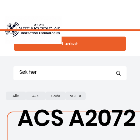
Luokat
Alle
ACS
Coda
VOLTA
ACS A2072