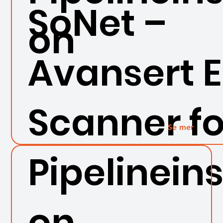
SoNet –
on
Avansert 
Scanner fo
Se mer
Pipelinein
on