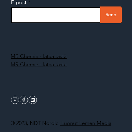
E-post
Send
MR Chemie - lataa tästä
MR Chemie - lataa tästä
© 2023, NDT Nordic.
Luonut Lemen Media