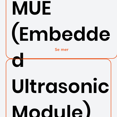
MUE
(Embedde
Se mer
d
Ultrasonic
Module)