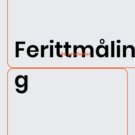
Ferittmåli
Se produkter
g