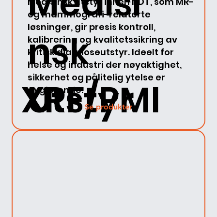
Medisi
Medisinsk utstyr innen NDT, som MR-
og mammografi-relaterte
løsninger, gir presis kontroll,
nsk
kalibrering og kvalitetssikring av
kritisk diagnoseutstyr. Ideelt for
helse og industri der nøyaktighet,
sikkerhet og pålitelig ytelse er
XRF/PMI
Utstyr
avgjørende.
Se produkter