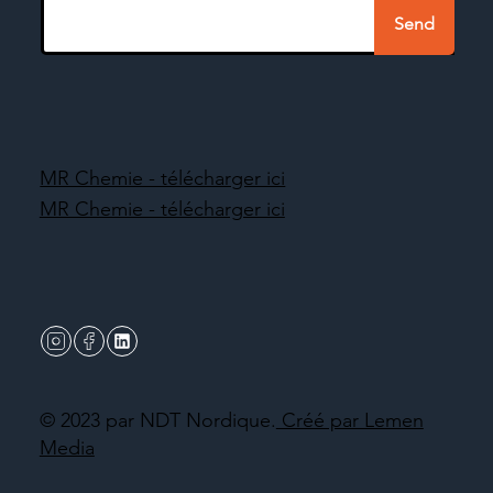
Send
MR Chemie - télécharger ici
MR Chemie - télécharger ici
© 2023 par NDT Nordique.
Créé par Lemen
Media