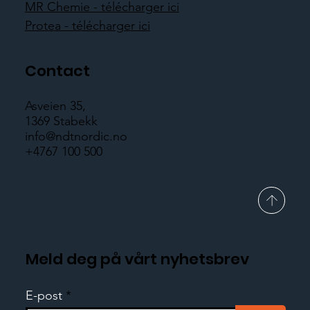
MR Chemie - télécharger ici
Protea - télécharger ici
Contact
Asveien 35,
1369 Stabekk
info@ndtnordic.no
+4767 100 500
Meld deg på vårt nyhetsbrev
E-post