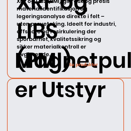
XRF og
XRF og LIBS (PMI) gir rask og presis
materialidentifikasjon og
legeringsanalyse direkte i felt –
LIBS
uten prøvetaking. Ideelt for industri,
offshore og resirkulering der
sporbarhet, kvalitetssikring og
sikker materialkontroll er
Magnetpu
(PMI)
avgjørende.
Se produkter
er Utstyr