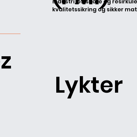
industri, offshore og resirkul
kvalitetssikring og sikker mat
z
Lykter