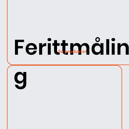
Ferittmåli
Se produkter
g