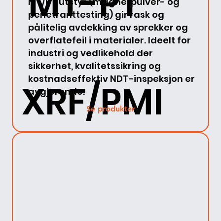
MT-PT
MT/PT utstyr (magnetpulver- og
penetranttesting) gir rask og
pålitelig avdekking av sprekker og
overflatefeil i materialer. Ideelt for
industri og vedlikehold der
sikkerhet, kvalitetssikring og
kostnadseffektiv NDT-inspeksjon er
XRF/PMI
avgjørende.
Se produkter