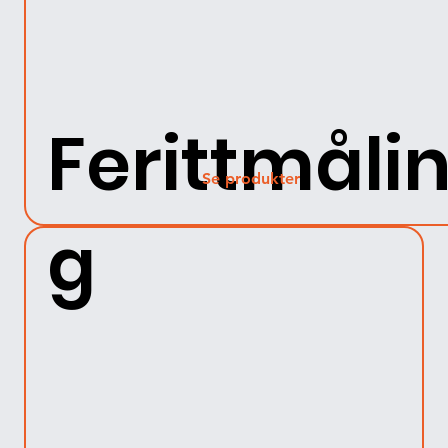
Ferittmåli
Se produkter
g