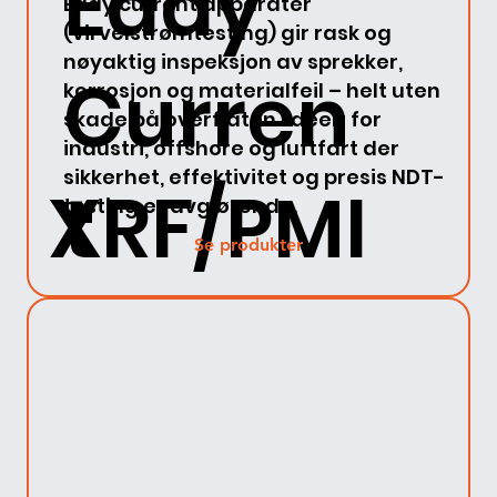
Eddy
Eddy current apparater
(virvelstrømtesting) gir rask og
nøyaktig inspeksjon av sprekker,
Curren
korrosjon og materialfeil – helt uten
skade på overflaten. Ideelt for
industri, offshore og luftfart der
sikkerhet, effektivitet og presis NDT-
XRF/PMI
t
testing er avgjørende.
Se produkter