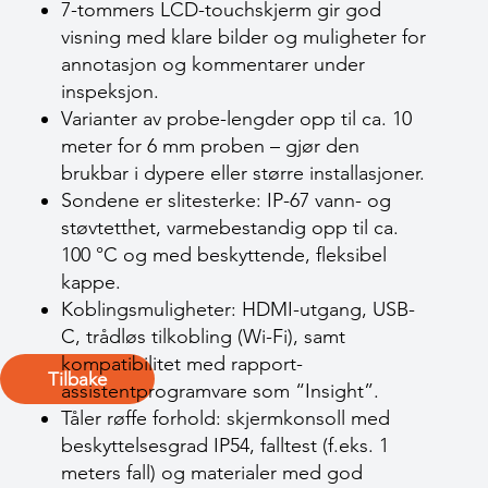
7-tommers LCD-touchskjerm gir god
visning med klare bilder og muligheter for
annotasjon og kommentarer under
inspeksjon.
Varianter av probe-lengder opp til ca. 10
meter for 6 mm proben – gjør den
brukbar i dypere eller større installasjoner.
Sondene er slitesterke: IP-67 vann- og
støvtetthet, varmebestandig opp til ca.
100 °C og med beskyttende, fleksibel
kappe.
Koblingsmuligheter: HDMI-utgang, USB-
C, trådløs tilkobling (Wi-Fi), samt
kompatibilitet med rapport-
Tilbake
assistentprogramvare som “Insight”.
Tåler røffe forhold: skjermkonsoll med
beskyttelsesgrad IP54, falltest (f.eks. 1
meters fall) og materialer med god