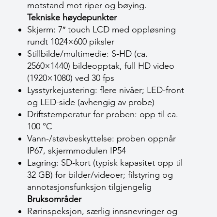
motstand mot riper og bøying.
Tekniske høydepunkter
Skjerm: 7″ touch LCD med oppløsning
rundt 1024×600 piksler
Stillbilde/multimedie: S-HD (ca.
2560×1440) bildeopptak, full HD video
(1920×1080) ved 30 fps
Lysstyrkejustering: flere nivåer; LED-front
og LED-side (avhengig av probe)
Driftstemperatur for proben: opp til ca.
100 °C
Vann-/støvbeskyttelse: proben oppnår
IP67, skjermmodulen IP54
Lagring: SD-kort (typisk kapasitet opp til
32 GB) for bilder/videoer; filstyring og
annotasjonsfunksjon tilgjengelig
Bruksområder
Rørinspeksjon, særlig innsnevringer og