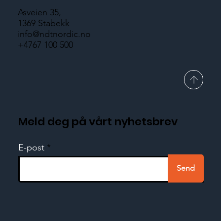
Asveien 35,
1369 Stabekk
info@ndtnordic.no
+4767 100 500
Meld deg på vårt nyhetsbrev
E-post
Send