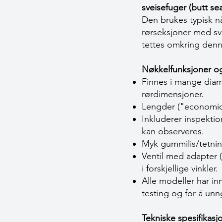
sveise­fuger (butt s
Den brukes typisk når
rørseksjoner med s
tettes omkring denn
Nøkkelfunksjoner og
Finnes i mange diame
rørdimensjoner.
Lengder ("economic
Inkluderer inspektion
kan observeres.
Myk gummilis/tetning
Ventil med adapter (
i forskjellige vinkler.
Alle modeller har i
testing og for å unn
Tekniske spesifikasj