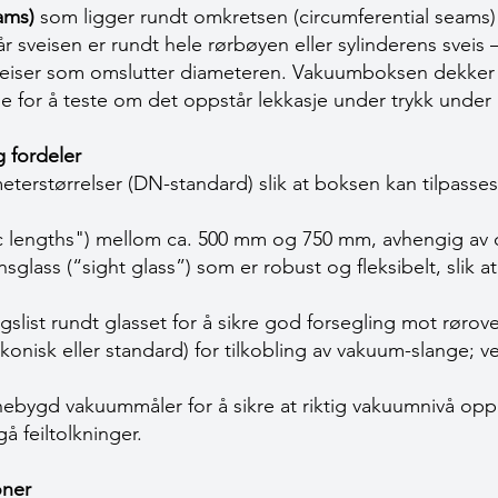
eams)
som ligger rundt omkretsen (circumferential seams) a
 sveisen er rundt hele rørbøyen eller sylinderens sveis – 
veiser som omslutter diameteren. Vakuumboksen dekker
e for å teste om det oppstår lekkasje under trykk under
 fordeler
terstørrelser (DN-standard) slik at boksen kan tilpasses
 lengths") mellom ca. 500 mm og 750 mm, avhengig av 
sglass (“sight glass”) som er robust og fleksibelt, slik a
slist rundt glasset for å sikre god forsegling mot rørove
konisk eller standard) for tilkobling av vakuum-slange; v
nnebygd vakuummåler for å sikre at riktig vakuumnivå op
gå feiltolkninger.
oner