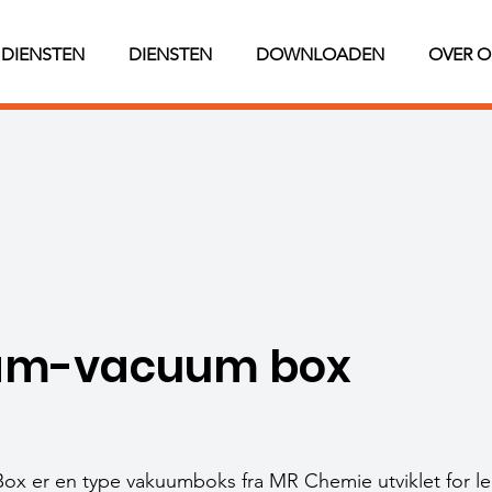
DIENSTEN
DIENSTEN
DOWNLOADEN
OVER O
eam-vacuum box
x er en type vakuumboks fra MR Chemie utviklet for lek