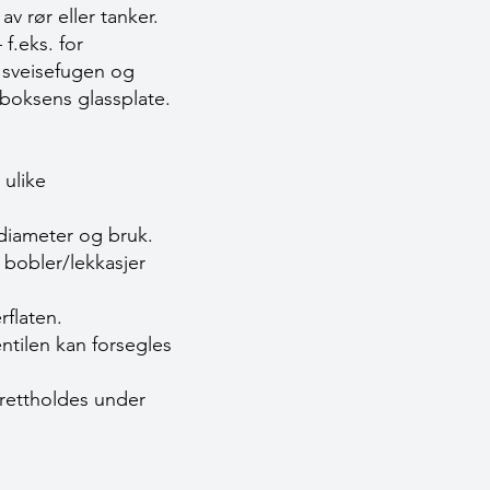
v rør eller tanker.
f.eks. for
 sveisefugen og
 boksens glassplate.
 ulike
diameter og bruk.
t bobler/lekkasjer
rflaten.
entilen kan forsegles
prettholdes under