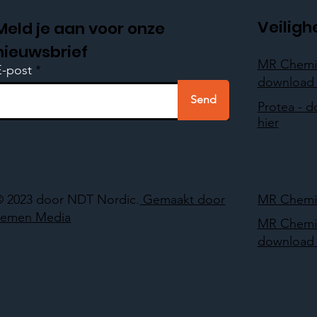
Veiligh
Meld je aan voor onze
nieuwsbrief
MR Chemi
E-post
download 
Send
Protea - 
hier
© 2023 door NDT Nordic.
Gemaakt door
MR Chemie
Lemen Media
MR Chemi
download 