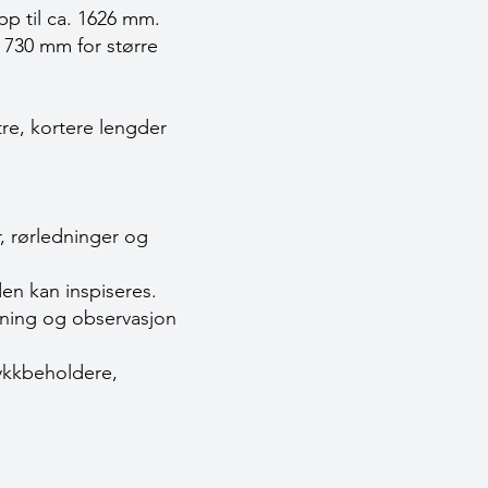
pp til ca. 1626 mm.
 730 mm for større
re, kortere lengder
r, rørledninger og
den kan inspiseres.
etning og observasjon
rykkbeholdere,