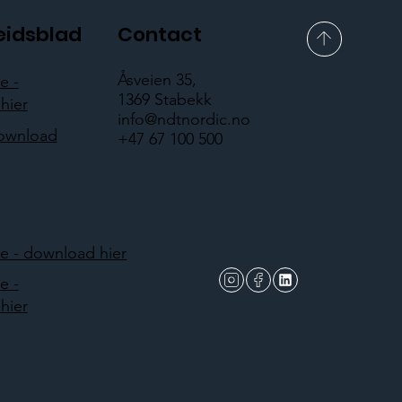
eidsblad
Contact
Åsveien 35,
e -
1369 Stabekk
hier
info@ndtnordic.no
download
+47 67 100 500
 - download hier
e -
hier