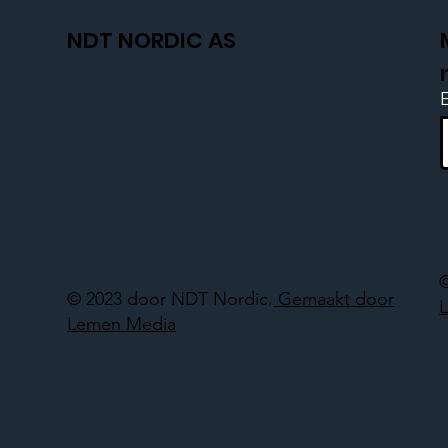
NDT NORDIC AS
© 2023 door NDT Nordic.
Gemaakt door
Lemen Media