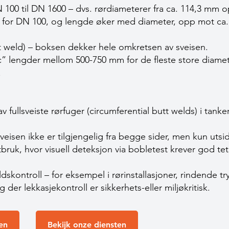
 100 til DN 1600 – dvs. rørdiameterer fra ca. 114,3 mm o
for DN 100, og lengde øker med diameter, opp mot ca.
tt weld) – boksen dekker hele omkretsen av sveisen.
 lengder mellom 500-750 mm for de fleste store diamet
.
 fullsveiste rørfuger (circumferential butt welds) i tanke
veisen ikke er tilgjengelig fra begge sider, men kun utsi
bruk, hvor visuell deteksjon via bobletest krever god t
oldskontroll – for eksempel i rørinstallasjoner, rindende t
g der lekkasjekontroll er sikkerhets-eller miljøkritisk.
en
Bekijk onze diensten