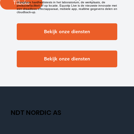
Tilbake
draagbare hardheidstests in het laboratorium, de werkplaats, de
productiefaciliteit of op locatie. Equotip Live is de nieuwste innovatie met
een draadloos effectapparaat, mobiele app, realtime gegevens delen en
cloudback-up.
Bekijk onze diensten
Bekijk onze diensten
NDT NORDIC AS