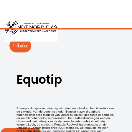
Tilbake
Equotip
Equotip - Hoogste nauwkeurigheid, duurzaamheid en functionaliteit van
de uitvinder van de Leeb-methode. Equotip maakt draagbare
hardheidsinspectie mogelijk van vrijwel elk object, gepolijste onderdelen
en warmtebehandelde oppervlakken. De hardheidsmetingen worden
uitgevoerd met behulp van de dynamische rebound-testmethode
volgens Leeb, de statische Portable Rockwell-hardheidstest en de
Ultrasonic Contact Impedance (UCI)-methode. De robuuste metalen
NDT-hardheidsmeters van Zwitserse makelij zijn ontworpen voor