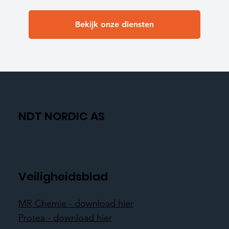
Bekijk onze diensten
NDT NORDIC AS
Veiligheidsblad
MR Chemie - download hier
Protea - download hier