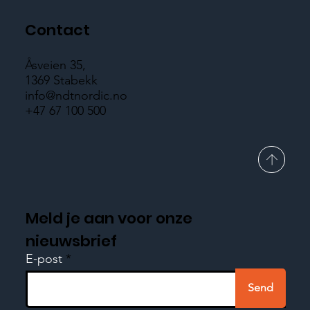
Contact
Åsveien 35,
1369 Stabekk
info@ndtnordic.no
+47 67 100 500
Meld je aan voor onze
nieuwsbrief
E-post
Send