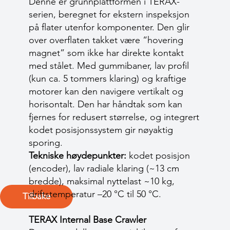
Denne er grunnplattformen i TERAX-
serien, beregnet for ekstern inspeksjon
på flater utenfor komponenter. Den glir
over overflaten takket være “hovering
magnet” som ikke har direkte kontakt
med stålet. Med gummibaner, lav profil
(kun ca. 5 tommers klaring) og kraftige
motorer kan den navigere vertikalt og
horisontalt. Den har håndtak som kan
fjernes for redusert størrelse, og integrert
kodet posisjonssystem gir nøyaktig
sporing.
Tekniske høydepunkter:
kodet posisjon
(encoder), lav radiale klaring (~13 cm
bredde), maksimal nyttelast ~10 kg,
driftstemperatur –20 °C til 50 °C.
Tilbake
TERAX Internal Base Crawler