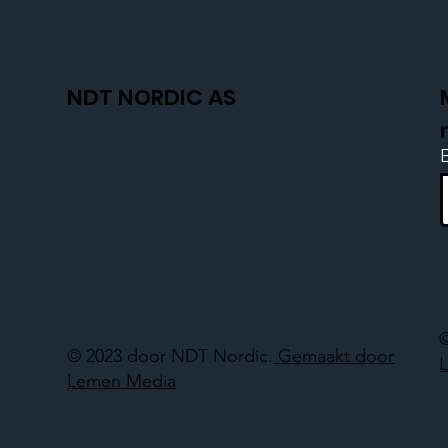
NDT NORDIC AS
© 2023 door NDT Nordic.
Gemaakt door
Lemen Media