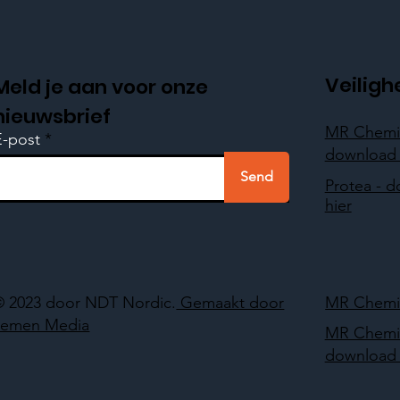
Veiligh
Meld je aan voor onze
nieuwsbrief
MR Chemi
E-post
download 
Send
Protea - 
hier
© 2023 door NDT Nordic.
Gemaakt door
MR Chemie
Lemen Media
MR Chemi
download 