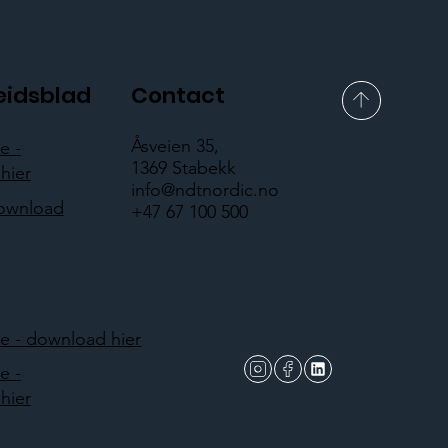
eidsblad
Contact
Åsveien 35,
e -
1369 Stabekk
hier
info@ndtnordic.no
download
+47 67 100 500
 - download hier
e -
hier