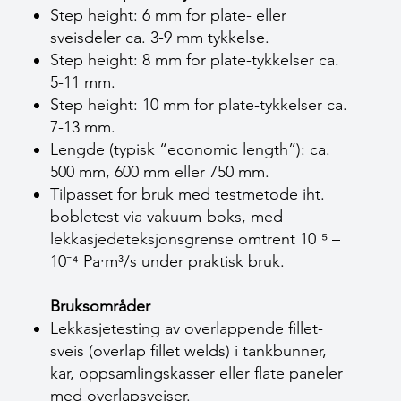
Step height: 6 mm for plate- eller
sveisdeler ca. 3-9 mm tykkelse.
Step height: 8 mm for plate-tykkelser ca.
5-11 mm.
Step height: 10 mm for plate-tykkelser ca.
7-13 mm.
Lengde (typisk “economic length”): ca.
500 mm, 600 mm eller 750 mm.
Tilpasset for bruk med testmetode iht.
bobletest via vakuum-boks, med
lekkasjedeteksjonsgrense omtrent 10⁻⁵ –
10⁻⁴ Pa·m³/s under praktisk bruk.
Bruksområder
Lekkasjetesting av overlappende fillet­
sveis (overlap fillet welds) i tankbunner,
kar, oppsamlingskasser eller flate paneler
med overlap­sveiser.