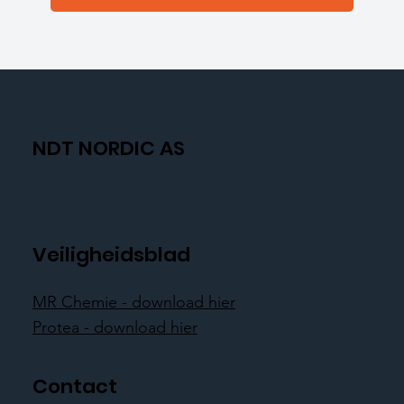
NDT NORDIC AS
Veiligheidsblad
MR Chemie - download hier
Protea - download hier
Contact