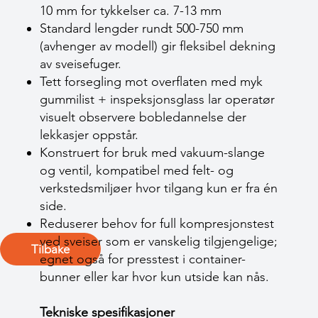
10 mm for tykkelser ca. 7-13 mm
Standard lengder rundt 500-750 mm
(avhenger av modell) gir fleksibel dekning
av sveisefuger.
Tett forsegling mot overflaten med myk
gummilist + inspeksjonsglass lar operatør
visuelt observere bobledannelse der
lekkasjer oppstår.
Konstruert for bruk med vakuum-slange
og ventil, kompatibel med felt- og
verkstedsmiljøer hvor tilgang kun er fra én
side.
Reduserer behov for full kompresjonstest
ved sveiser som er vanskelig tilgjengelige;
Tilbake
egnet også for presstest i container-
bunner eller kar hvor kun utside kan nås.
Tekniske spesifikasjoner