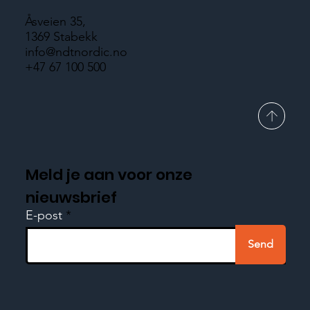
Åsveien 35,
1369 Stabekk
info@ndtnordic.no
+47 67 100 500
Meld je aan voor onze
nieuwsbrief
E-post
Send