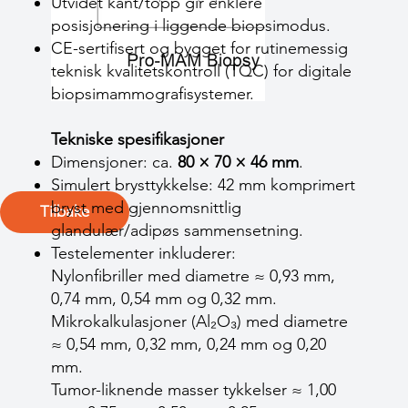
Utvidet kant/topp gir enklere
posisjonering i liggende biopsi­modus.
CE-sertifisert og bygget for rutinemessig
teknisk kvalitetskontroll (TQC) for digitale
biopsimammografi­systemer.
Tekniske spesifikasjoner
Dimensjoner: ca.
80 × 70 × 46 mm
.
Simulert brysttykkelse: 42 mm komprimert
bryst med gjennomsnittlig
Tilbake
glandulær/adipøs sammensetning.
Testelementer inkluderer:
Nylonfibriller med diametre ≈ 0,93 mm,
0,74 mm, 0,54 mm og 0,32 mm.
Mikrokalkulasjoner (Al₂O₃) med diametre
≈ 0,54 mm, 0,32 mm, 0,24 mm og 0,20
mm.
Tumor-liknende masser tykkelser ≈ 1,00