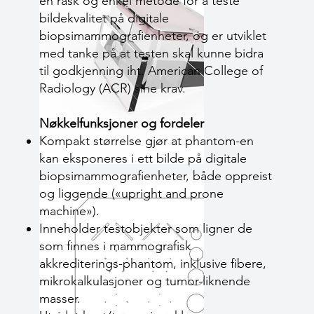
en rask og enkel metode for å teste
bildekvalitet på digitale
biopsimammografienheter, og er utviklet
med tanke på at testen skal kunne bidra
til godkjenning iht. American College of
Radiology (ACR) sine krav.
Nøkkelfunksjoner og fordeler
Kompakt størrelse gjør at phantom-en
kan eksponeres i ett bilde på digitale
biopsimammografi­enheter, både oppreist
og liggende («upright and prone
machine»).
Inneholder testobjekter som ligner de
som finnes i mammografisk
akkrediterings-phantom, inklusive fibere,
mikrokalkulasjoner og tumor-liknende
masser.