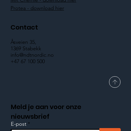
MR Chemie - download hier
Protea - download hier
Contact
Åsveien 35,
1369 Stabekk
info@ndtnordic.no
+47 67 100 500
Meld je aan voor onze
nieuwsbrief
E-post