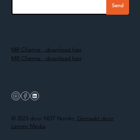
Send
MR Chemie - download hier
MR Chemie - download hier
© 2023 door NDT Nordic.
Gemaakt door
Lemen Media