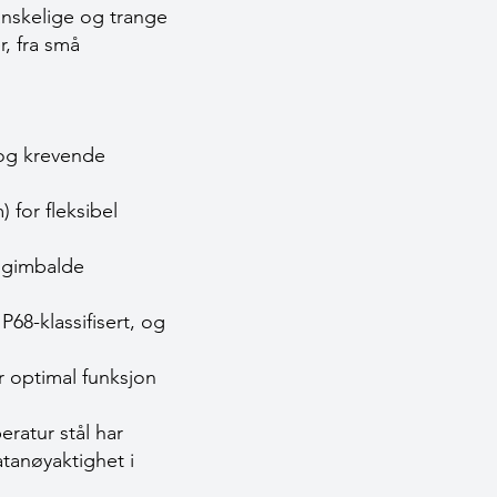
anskelige og trange
r, fra små
 og krevende
 for fleksibel
 gimbalde
68-klassifisert, og
r optimal funksjon
atur stål har
tanøyaktighet i