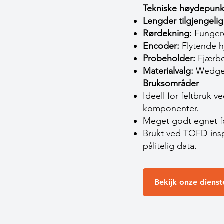
Tekniske høydepunk
Lengder tilgjengelig
Rørdekning:
Fungerer
Encoder:
Flytende hj
Probeholder:
Fjærbel
Materialvalg:
Wedges 
Bruksområder
Ideell for feltbruk 
komponenter.
Meget godt egnet fo
Brukt ved TOFD-inspe
pålitelig data.
Bekijk onze dienst