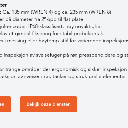
ter
:
Ca. 135 mm (WREN 4) og ca. 235 mm (WREN 8)
 på diameter fra 2″ opp til flat plate
ul-encoder, IP68-klassifisert, høy nøyaktighet
astet gimbal-fiksering for stabil probekontakt
i messing eller høytemp-stål for varierende inspeksjo
ved inspeksjon av sveisefuger på rør, pressbeholdere og st
r trange områder der ergonomisk og sikker inspeksjon
ksjon av sveiser i rør, tanker og strukturelle elementer 
en
Bekijk onze diensten