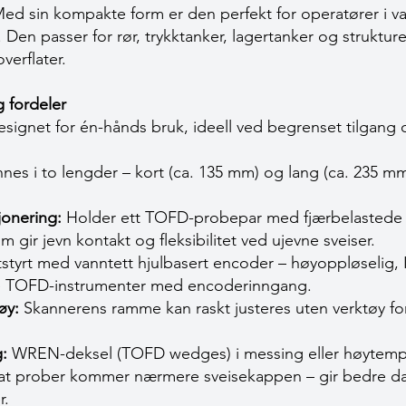
Med sin kompakte form er den perfekt for operatører i v
Den passer for rør, trykktanker, lagertanker og strukture
overflater.
 fordeler
signet for én-hånds bruk, ideell ved begrenset tilgang
nes i to lengder – kort (ca. 135 mm) og lang (ca. 235 mm)
jonering:
Holder ett TOFD-probepar med fjærbelastede
 gir jevn kontakt og fleksibilitet ved ujevne sveiser.
styrt med vanntett hjulbasert encoder – høyoppløselig, IP
e TOFD-instrumenter med encoderinngang.
øy:
Skannerens ramme kan raskt justeres uten verktøy fo
:
WREN-deksel (TOFD wedges) i messing eller høytemper
k at prober kommer nærmere sveisekappen – gir bedre da
r.