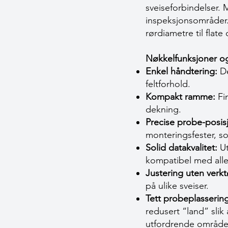
sveiseforbindelser. 
inspeksjonsområder. 
rørdiametre til flate 
Nøkkelfunksjoner og
Enkel håndtering:
De
feltforhold.
Kompakt ramme:
Fin
dekning.
Precise probe-posis
monteringsfester, som
Solid datakvalitet:
Ut
kompatibel med all
Justering uten verkt
på ulike sveiser.
Tett probeplassering
redusert “land” sli
utfordrende område