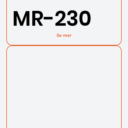
MR-230
Se mer