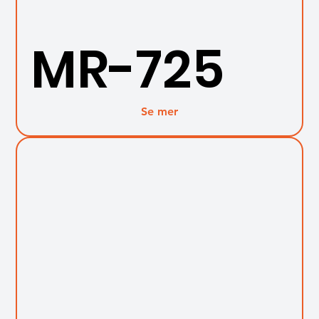
MR-725
Se mer