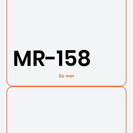
MR-158
Se mer