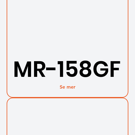
MR-158GF
Se mer