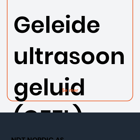
Geleide
ultrasoon
geluid
Se mer
(GEEL)
NDT NORDIC AS