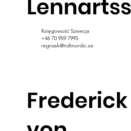
Lennarts
Księgowość Szwecja
+46 70 959 7995
regnask@ndtnordic.se
Frederick
von