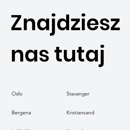
Znajdziesz
nas tutaj
Osło
Stavanger
Bergena
Kristiansand