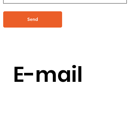
Send
E-mail
info@ndtn