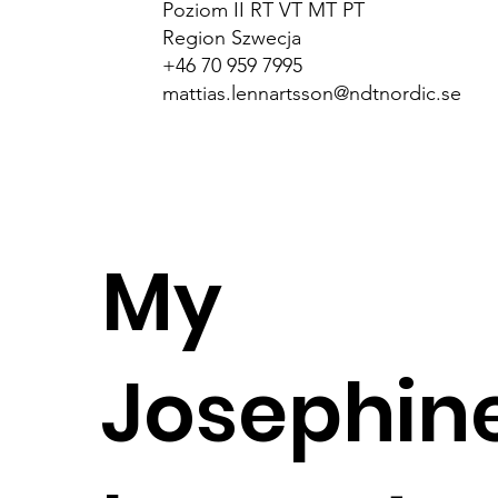
Poziom II RT VT MT PT
Region Szwecja
+46 70 959 7995
mattias.lennartsson@ndtnordic.se
My
Josephin