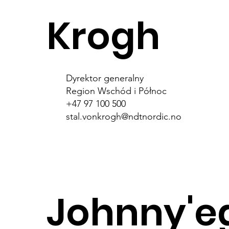
Krogh
Dyrektor generalny
Region Wschód i Północ
+47 97 100 500
stal.vonkrogh@ndtnordic.no
Johnny'e