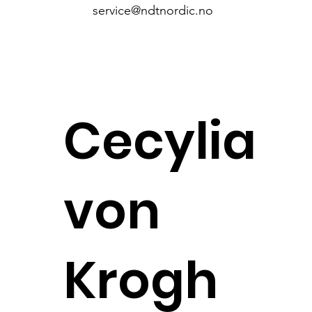
service@ndtnordic.no
Cecylia
von
Krogh